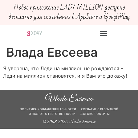
Новое приложение LADY MILLION доступно
бесплатно для скачивания в AppStore и GooglePlay
Я
В
Х
М
Д
О
Е
Е
О
Р
Ч
Й
Г
Ю
У
С
У
Т
В
У
Ю
Влада Евсеева
Я уверена, что Леди на миллион не рождаются –
Леди на миллион становятся, и я Вам это докажу!
Vlada Evseeva
ПОЛИТИКА КОНФИДЕНЦИАЛЬНОСТИ
СОГЛАСИЕ С РАССЫЛКОЙ
ОТКАЗ ОТ ОТВЕТСТВЕННОСТИ
ДОГОВОР ОФЕРТЫ
© 2008-2026 Vlada Evseeva