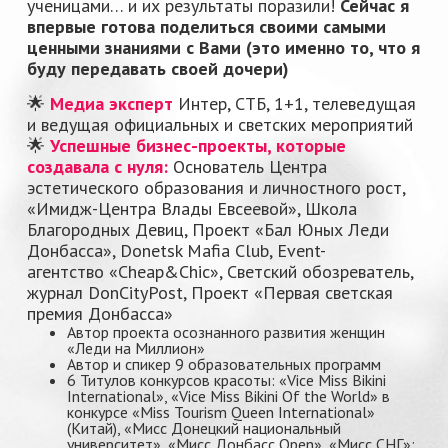
ученицами… и их результаты поразили!
Сейчас я
впервые готова поделиться своими самыми
ценными знаниями с Вами (это именно то, что я
буду передавать своей дочери)
🌟
Медиа эксперт
Интер, СТБ, 1+1, телеведущая
и ведущая официальных и светских мероприятий
🌟
Успешные бизнес-проекты, которые
создавала с нуля:
Основатель Центра
эстетического образования и личностного рост,
«Имидж-Центра Влады Евсеевой», Школа
Благородных Девиц, Проект «Бал Юных Леди
Донбасса», Donetsk Mafia Сlub, Event-
агентство «Cheap&Сhic», Светский обозреватель,
журнал DonCityPost, Проект «Первая светская
премия Донбасса»
Автор проекта осознанного развития женщин
«Леди на Миллион»
Автор и спикер 9 образовательных программ
6 Титулов конкурсов красоты: «Vice Miss Bikini
International», «Vice Miss Bikini Of the World» в
конкурсе «Miss Tourism Queen International»
(Китай), «Мисс Донецкий национальный
университет», «Мисс Донбасс Open», «Мисс СНГ»;