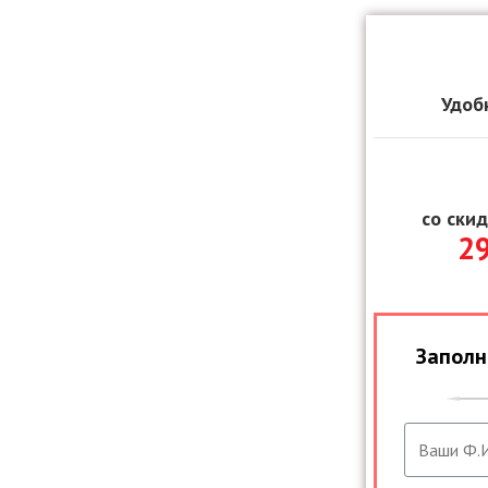
Удоб
со ски
2
Заполн