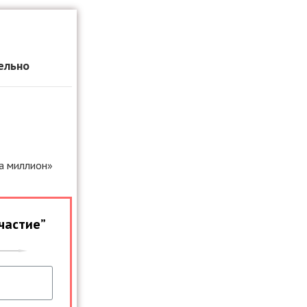
ельно
а миллион»
частие”