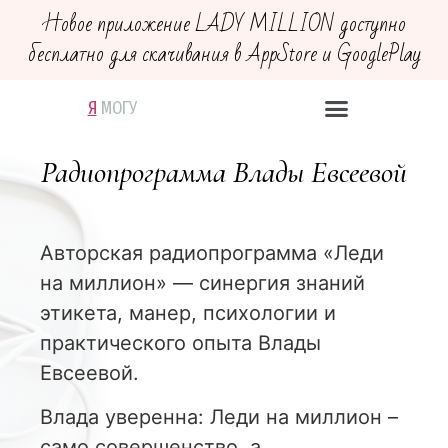
Новое приложение LADY MILLION доступно
бесплатно для скачивания в AppStore и GooglePlay
Я
В
Х
М
Д
О
Е
Е
О
Р
Ч
Й
Г
Ю
У
С
У
Т
В
У
Ю
Радиопрограмма Влады Евсеевой
Авторская радиопрограмма «Леди
на миллион» — синергия знаний
этикета, манер, психологии и
практического опыта Влады
Евсеевой.
Влада уверенна: Леди на миллион –
само совершенство, а