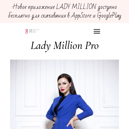
Новое приложение LADY MILLION доступно
бесплатно для скачивания в AppStore и GooglePlay
Я
В
Д
Х
М
О
Е
Е
О
Р
Й
Ч
Г
Ю
С
У
У
Т
В
У
Ю
Lady Million Pro