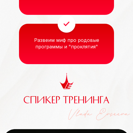
Развеим миф про родовые
программы и "проклятия"
СПИКЕР ТРЕНИНГА
БИЛЕТ
на участие в тренинге
Леди на Миллион в г.Киев