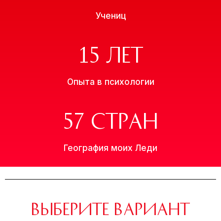
Учениц
15
 ЛЕТ
Опыта в психологии
57
 СТРАН
География моих Леди
Выберите вариант