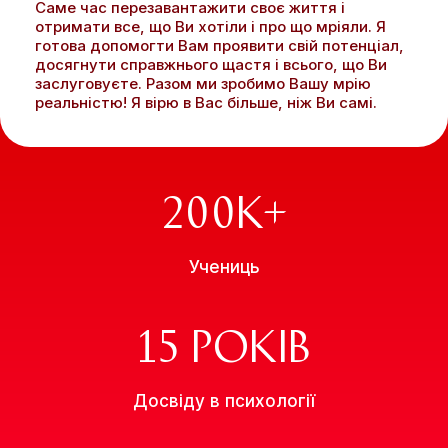
Саме час перезавантажити своє життя і
на участие в тренинге Леди
на участие в тренинге
отримати все, що Ви хотіли і про що мріяли. Я
на миллион в г.Киев
Леди на Миллион в г.Киев
готова допомогти Вам проявити свій потенціал,
досягнути справжнього щастя і всього, що Ви
дата: 22 марта 2025
дата: 22 марта 2025
заслуговуєте. Разом ми зробимо Вашу мрію
реальністю! Я вірю в Вас більше, ніж Ви самі.
200
К+
Учениць
15
 РОКІВ
Досвіду в психології