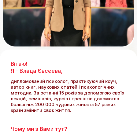
Вітаю!
Я - Влада Євсєєва,
дипломований психолог, практикуючий коуч,
автор книг, наукових статей і психологічних
методик. За останні 15 років за допомогою своїх
лекцій, семінарів, курсів і тренінгів допомогла
больш ніж 200 000 чудових жінок із 57 різних
країн змінити своє життя.
VIP-билет
БИЛЕТ
Чому ми з Вами тут?