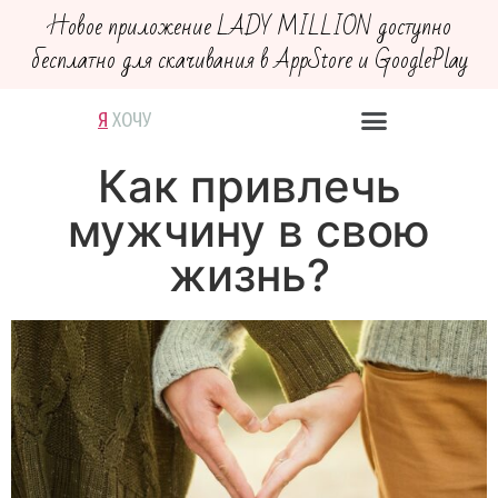
Новое приложение LADY MILLION доступно
бесплатно для скачивания в AppStore и GooglePlay
Я
В
Х
М
Д
О
Е
Е
О
Р
Ч
Й
Г
Ю
У
С
У
Т
В
У
Ю
Как привлечь
мужчину в свою
жизнь?