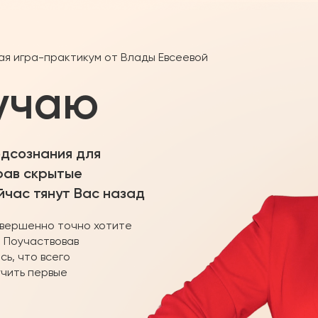
 игра-практикум от Влады Евсеевой
лучаю
одсознания для
рав скрытые
йчас тянут Вас назад
совершенно точно хотите
! Поучаствовав
сь, что всего
учить первые