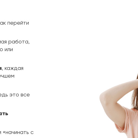
как перейти
ая работа,
о или
я
, каждая
учшем
едь это все
ать
 «начинать с