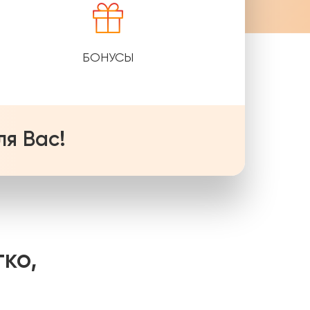
БОНУСЫ
я Вас!
гко,