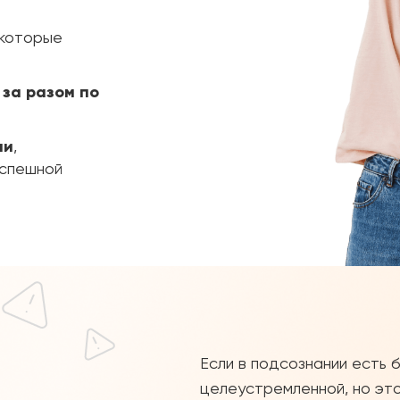
 которые
 за разом по
ни
,
успешной
Если в подсознании есть 
целеустремленной, но это