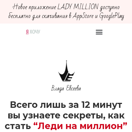
Новое приложение LADY MILLION доступно
бесплатно для скачивания в AppStore и GooglePlay
Я
В
Х
М
Д
О
Е
Е
О
Р
Ч
Й
Г
Ю
У
С
У
Т
В
У
Ю
Всего лишь за 12 минут
вы узнаете секреты, как
стать
“Леди на миллион”