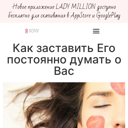
Новое приложение LADY MILLION доступно
бесплатно для скачивания в AppStore и GooglePlay
Я
В
Х
М
Д
О
Е
Е
О
Р
Ч
Й
Г
Ю
У
С
У
Т
В
У
Ю
Как заставить Его
постоянно думать о
Вас