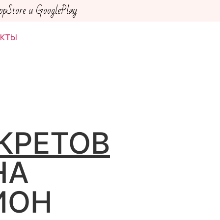
Store и GooglePlay
АКТЫ
КРЕТОВ
НА
ИОН