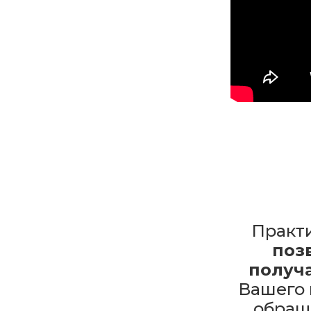
Практ
поз
получ
Вашего 
обращ