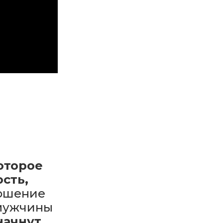
оторое
сть,
ошение
 мужчины
начнут