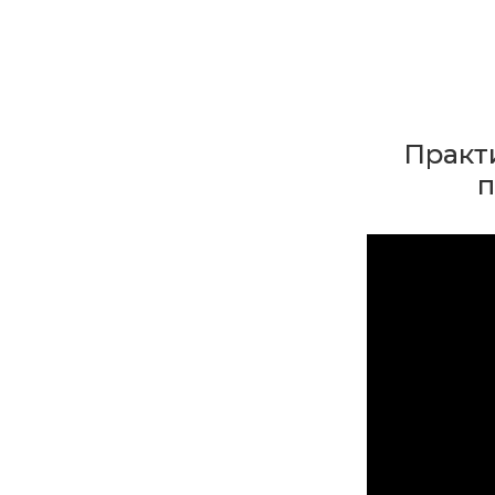
Практ
п