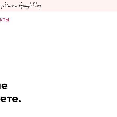
Store и GooglePlay
АКТЫ
ле
ете.