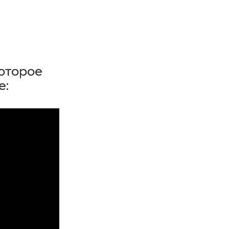
оторое
е: