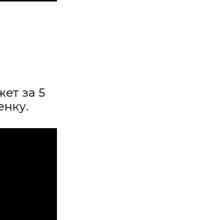
ет за 5
енку.