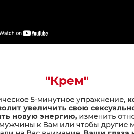
"Крем"
ическое 5-минутное упражнение,
к
волит увеличить свою сексуально
ать новую энергию,
изменить отн
мужчины к Вам или чтобы другие
али на Вас внимание.
Ваши глаза 