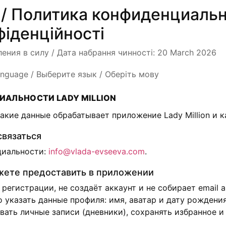
y / Политика конфиденциальн
фіденційності
пления в силу / Дата набрання чинності: 20 March 2026
anguage / Выберите язык / Оберіть мову
АЛЬНОСТИ LADY MILLION
акие данные обрабатывает приложение Lady Million и к
связаться
циальности:
info@vlada-evseeva.com
.
жете предоставить в приложении
регистрации, не создаёт аккаунт и не собирает email 
указать данные профиля: имя, аватар и дату рождени
ать личные записи (дневники), сохранять избранное и 