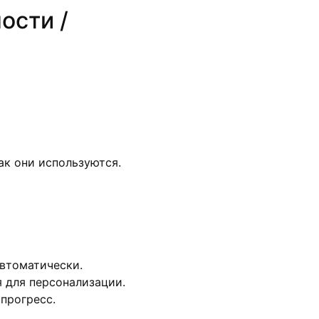
ости /
ак они используются.
автоматически.
я для персонализации.
прогресс.