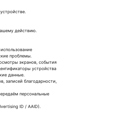
 устройстве.
вашему действию.
ь использование
ские проблемы.
осмотры экранов, события
дентификаторы устройства
ские данные.
в, записей благодарности,
передаём персональные
tising ID / AAID).