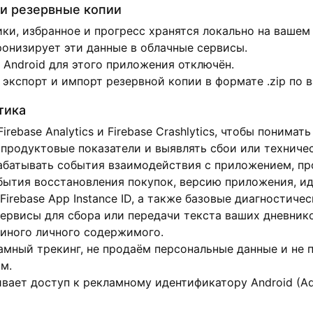
 и резервные копии
ки, избранное и прогресс хранятся локально на вашем
ронизирует эти данные в облачные сервисы.
Android для этого приложения отключён.
экспорт и импорт резервной копии в формате .zip по 
тика
rebase Analytics и Firebase Crashlytics, чтобы понимат
 продуктовые показатели и выявлять сбои или техниче
абатывать события взаимодействия с приложением, пр
обытия восстановления покупок, версию приложения, и
Firebase App Instance ID, а также базовые диагностиче
ервисы для сбора или передачи текста ваших дневнико
 иного личного содержимого.
амный трекинг, не продаём персональные данные и не 
м.
ает доступ к рекламному идентификатору Android (Adver